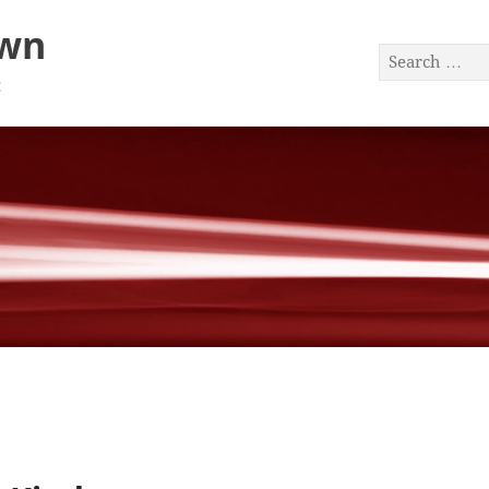
awn
a