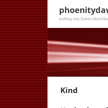
phoenityd
weblog von Daniel Roschk
Kind