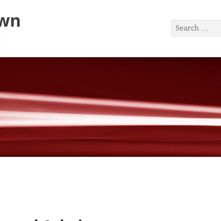
awn
a