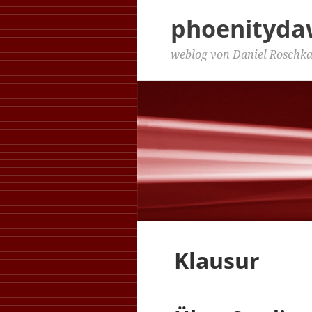
phoenityd
weblog von Daniel Roschk
Klausur