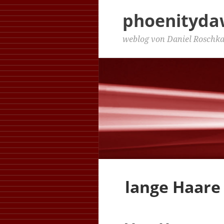
phoenityd
weblog von Daniel Roschk
lange Haare