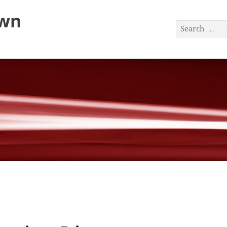
awn
a