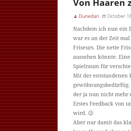
Von Haaren z
Dunedan
October 18
Nachdem ich nun ein D
war es an der Zeit mal
Friseurs. Die nette Fri
aussehen könnte. Eine 
Spielraum für verschie
Mit der entstandenen Fr
gewöhnungsbedürftig. 
der ja nun nicht mehr d
Erstes Feedback von unb
wird. 😉
Aber nur damit das klar