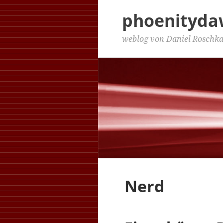
phoenityd
weblog von Daniel Roschk
Nerd