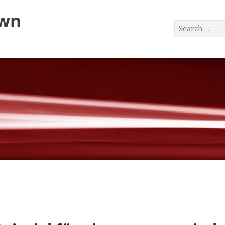
awn
a