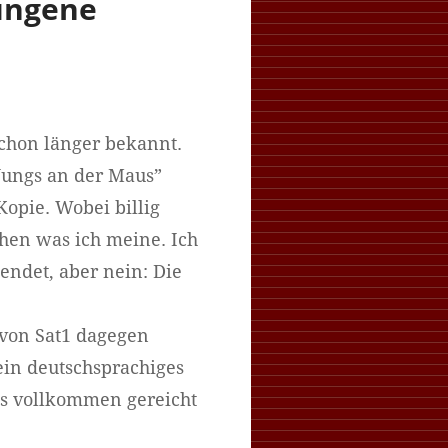
lungene
schon länger bekannt.
Jungs an der Maus”
-Kopie. Wobei billig
ehen was ich meine. Ich
endet, aber nein: Die
n von Sat1 dagegen
in deutschsprachiges
ls vollkommen gereicht