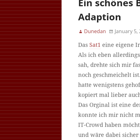
Ein schönes 
Adaption
Dunedan
January 5,
Das
Sat1
eine eigene In
Als ich eben allerding
sah, drehte sich mir fa
noch geschmeichelt ist
hatte wenigstens gehof
kopiert mal lieber auch
Das Orginal ist eine d
konnte ich mir nicht 
IT-Crowd haben möchte
und wäre dabei sicher