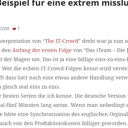
Beispiel für eine extrem miss
 2008
1
terpretation von “
The IT-Crowd
” dreht war ja nun 
s den
Anfang der ersten Folge
von “Das iTeam – Die 
st der Magen um. Das ist ja eine billige eins-zu-eins
. Wer die echten IT-Crowd-Folgen kennt wird verst
ft dass Sat1 noch eine etwas andere Handlung verw
 gleich mal eins zu eins.
er besten Serien die ich kenne. Die deutsche Versio
mal fünf Minuten lang antun. Wenn man unbedingt e
 hätte eine Synchronisation des englischen Orgina
 auch von den Produktionskosten billiger geworden.