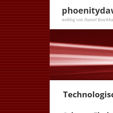
phoenityd
weblog von Daniel Roschk
Technologisc