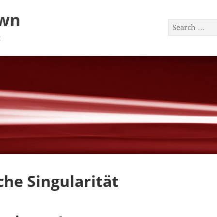
awn
a
he Singularität