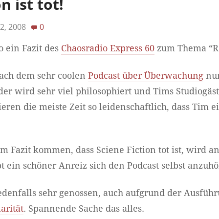
n ist tot!
2, 2008
0
So ein Fazit des
Chaosradio Express 60
zum Thema “Re
nach dem sehr coolen
Podcast über Überwachung
nun
er wird sehr viel philosophiert und Tims Studiogäs
ieren die meiste Zeit so leidenschaftlich, dass Tim e
 Fazit kommen, dass Sciene Fiction tot ist, wird an 
bt ein schöner Anreiz sich den Podcast selbst anzuhö
jedenfalls sehr genossen, auch aufgrund der Ausfüh
arität
. Spannende Sache das alles.