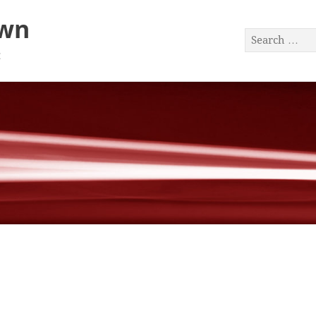
awn
a