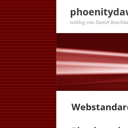
phoenityd
weblog von Daniel Roschk
Webstandar