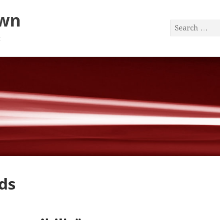
awn
a
ds