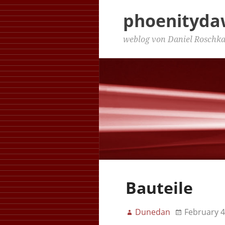
phoenityd
weblog von Daniel Roschk
Bauteile
Dunedan
February 4