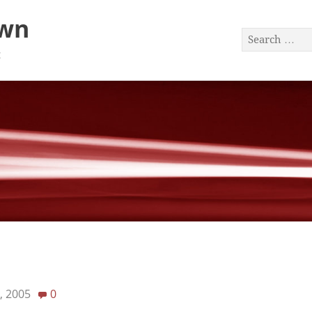
awn
a
, 2005
0