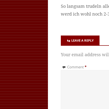
So langsam trudeln alle
werd ich wohl noch 2-
LEAVE A REPLY
Your email address wil
Comment
*