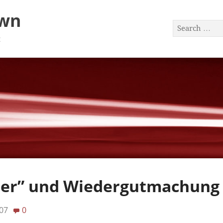
awn
a
rer” und Wiedergutmachung
07
0