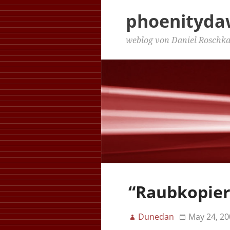
phoenityd
weblog von Daniel Roschk
“Raubkopie
Dunedan
May 24, 20