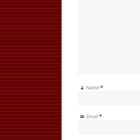
Name
*
Email
*