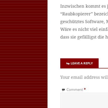
Inzwischen kommt es ja
“Raubkopierer” bezeic
geschütztes Software,
Wäre es nicht viel ein
dass sie gefälligst di
LEAVE A REPLY
Your email address wil
Comment
*