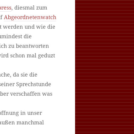
press
, diesmal zum
uf
Abgeordnetenwatch
lt werden und wie die
zumindest die
lich zu beantworten
wird schon mal geduzt
che, da sie die
 seiner Sprechstunde
ber verschaffen was
offnung in unser
on außen manchmal