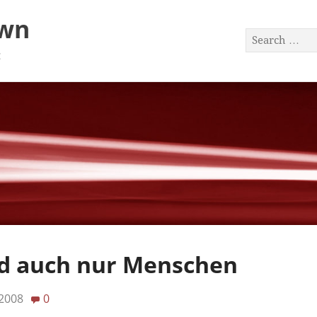
awn
a
ind auch nur Menschen
 2008
0