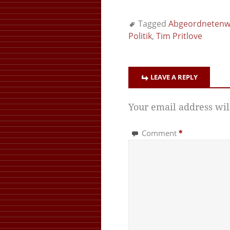
Tagged
Abgeordnetenw
Politik
,
Tim Pritlove
LEAVE A REPLY
Your email address wil
Comment
*