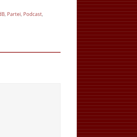
dB
,
Partei
,
Podcast
,