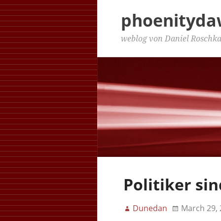
phoenityd
weblog von Daniel Roschk
Politiker s
Dunedan
March 29,