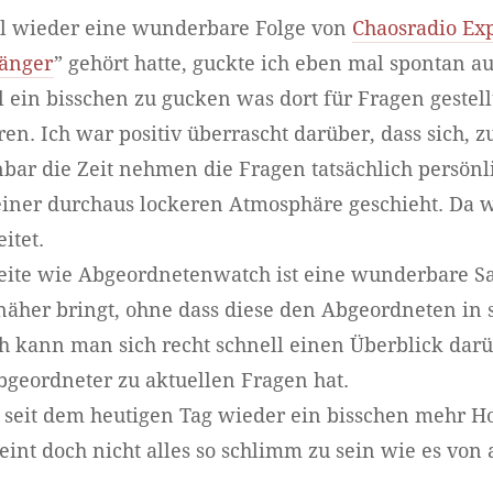
l wieder eine wunderbare Folge von
Chaosradio Ex
fänger
” gehört hatte, guckte ich eben mal spontan a
 ein bisschen zu gucken was dort für Fragen gestel
ren. Ich war positiv überrascht darüber, dass sich, 
enbar die Zeit nehmen die Fragen tatsächlich persön
 einer durchaus lockeren Atmosphäre geschieht. Da 
itet.
Seite wie Abgeordnetenwatch ist eine wunderbare Sa
näher bringt, ohne dass diese den Abgeordneten in
 kann man sich recht schnell einen Überblick darü
bgeordneter zu aktuellen Fragen hat.
l seit dem heutigen Tag wieder ein bisschen mehr H
heint doch nicht alles so schlimm zu sein wie es v