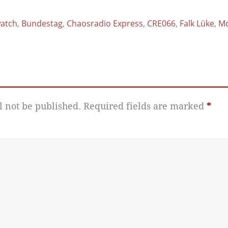
atch
,
Bundestag
,
Chaosradio Express
,
CRE066
,
Falk Lüke
,
M
l not be published.
Required fields are marked
*