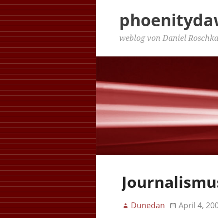
phoenityd
weblog von Daniel Roschk
Journalismu
Dunedan
April 4, 20