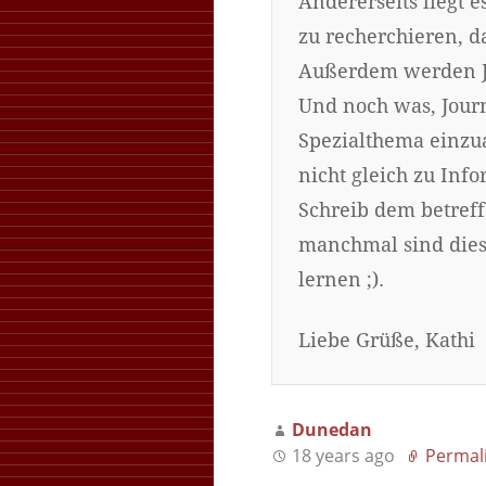
Andererseits liegt e
zu recherchieren, 
Außerdem werden Jo
Und noch was, Journ
Spezialthema einzua
nicht gleich zu Inf
Schreib dem betreff
manchmal sind diese
lernen ;).
Liebe Grüße, Kathi
Dunedan
18 years ago
Permal