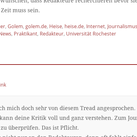
 wünschen, dass Redakteure recherchieren bevor si
 Zeit muss sein.
er
,
Golem
,
golem.de
,
Heise
,
heise.de
,
Internet
,
Journalismu
News
,
Praktikant
,
Redakteur
,
Universität Rochester
ink
 ich mich doch sehr von diesem Tread angesprochen
h kann deine Kritik voll und ganz verstehen. Zum Jou
zu überprüfen. Das ist Pflicht.