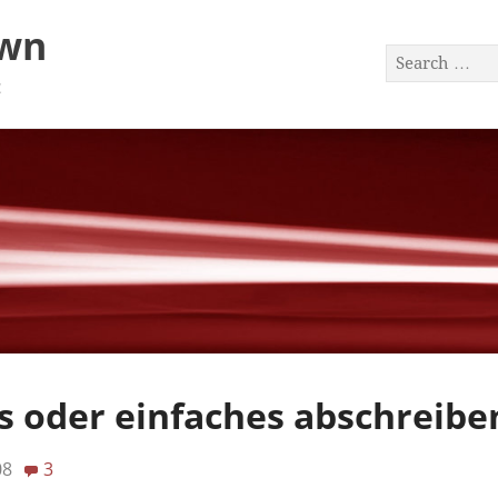
awn
a
s oder einfaches abschreibe
08
3