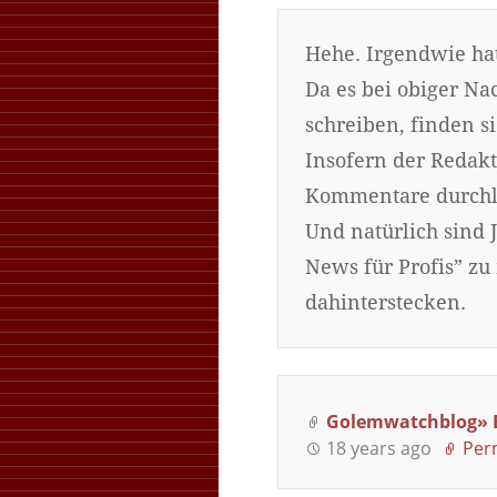
Hehe. Irgendwie hat
Da es bei obiger Na
schreiben, finden 
Insofern der Redakt
Kommentare durchlie
Und natürlich sind 
News für Profis” z
dahinterstecken.
Golemwatchblog» B
18 years ago
Per