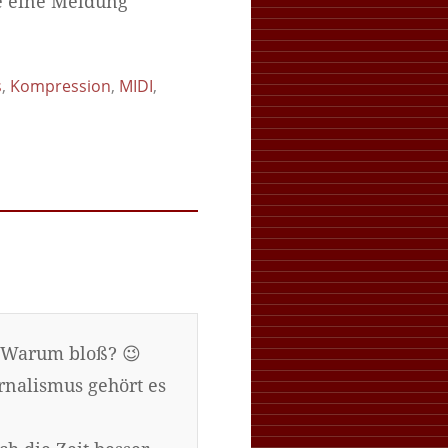
e eine Meldung
s
,
Kompression
,
MIDI
,
. Warum bloß? 😉
rnalismus gehört es