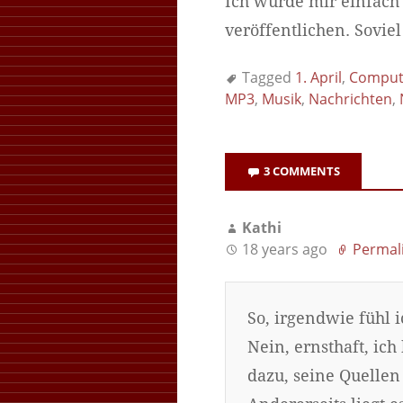
Ich würde mir einfach
veröffentlichen. Soviel
Tagged
1. April
,
Comput
MP3
,
Musik
,
Nachrichten
,
3 COMMENTS
Kathi
18 years ago
Permal
So, irgendwie fühl
Nein, ernsthaft, ic
dazu, seine Quellen 