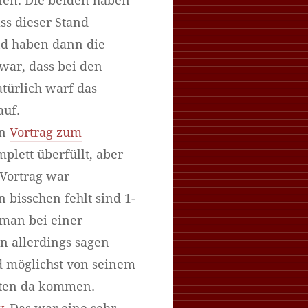
fen. Die beiden haben
s dieser Stand
nd haben dann die
war, dass bei den
türlich warf das
uf.
en
Vortrag zum
plett überfüllt, aber
 Vortrag war
 bisschen fehlt sind 1-
 man bei einer
n allerdings sagen
d möglichst von seinem
mten da kommen.