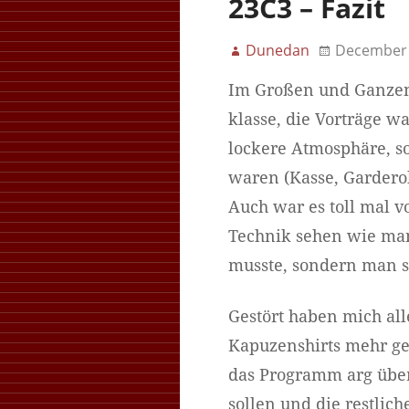
23C3 – Fazit
Dunedan
December 
Im Großen und Ganzen k
klasse, die Vorträge w
lockere Atmosphäre, s
waren (Kasse, Garderob
Auch war es toll mal v
Technik sehen wie man
musste, sondern man 
Gestört haben mich all
Kapuzenshirts mehr ge
das Programm arg über
sollen und die restlic