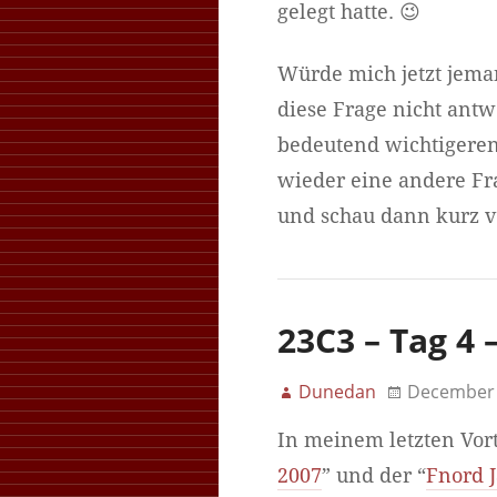
gelegt hatte. 😉
Würde mich jetzt jeman
diese Frage nicht antw
bedeutend wichtigeren 
wieder eine andere Fr
und schau dann kurz v
23C3 – Tag 4 
Dunedan
December 
In meinem letzten Vort
2007
” und der “
Fnord J