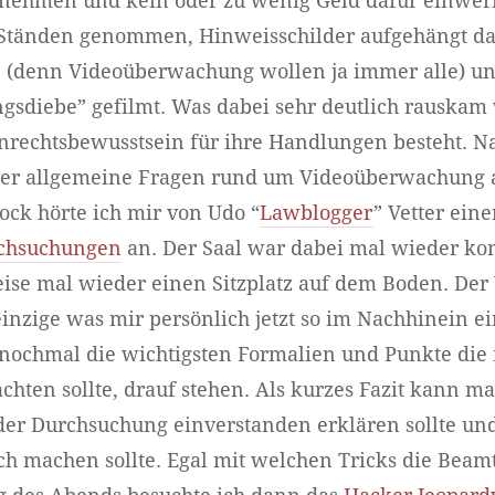
tnehmen und kein oder zu wenig Geld dafür einwer
Ständen genommen, Hinweisschilder aufgehängt das
 (denn Videoüberwachung wollen ja immer alle) u
gsdiebe” gefilmt. Was dabei sehr deutlich rauskam 
nrechtsbewusstsein für ihre Handlungen besteht. Na
er allgemeine Fragen rund um Videoüberwachung a
ock hörte ich mir von Udo “
Lawblogger
” Vetter ein
rchsuchungen
an. Der Saal war dabei mal wieder kom
eise mal wieder einen Sitzplatz auf dem Boden. Der
inzige was mir persönlich jetzt so im Nachhinein ein
 nochmal die wichtigsten Formalien und Punkte die
ten sollte, drauf stehen. Als kurzes Fazit kann ma
 der Durchsuchung einverstanden erklären sollte un
h machen sollte. Egal mit welchen Tricks die Bea