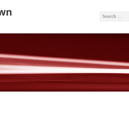
awn
a