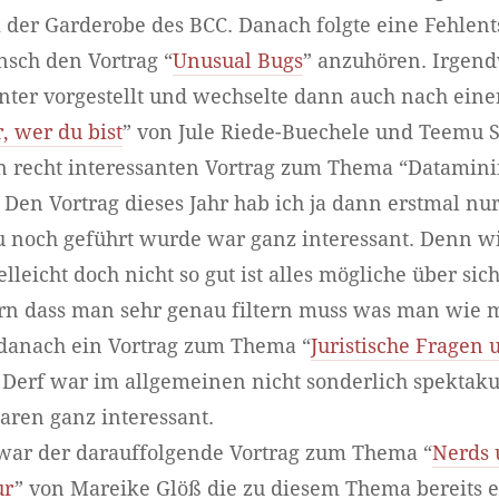
 der Garderobe des BCC. Danach folgte eine Fehlen
ch den Vortrag “
Unusual Bugs
” anzuhören. Irgend
nter vorgestellt und wechselte dann auch nach einer
r, wer du bist
” von Jule Riede-Buechele und Teemu Sc
en recht interessanten Vortrag zum Thema “Datamini
 Den Vortrag dieses Jahr hab ich ja dann erstmal nur
zu noch geführt wurde war ganz interessant. Denn 
lleicht doch nicht so gut ist alles mögliche über sich
ern dass man sehr genau filtern muss was man wie 
 danach ein Vortrag zum Thema “
Juristische Fragen
t. Derf war im allgemeinen nicht sonderlich spektaku
aren ganz interessant.
 war der darauffolgende Vortrag zum Thema “
Nerds 
ur
” von Mareike Glöß die zu diesem Thema bereits e