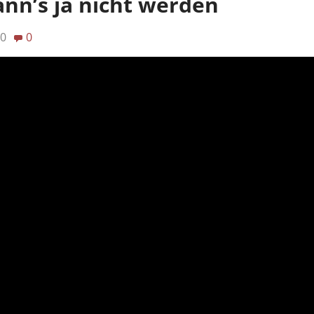
nn’s ja nicht werden
20
0