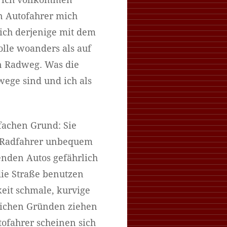
l ich vollkommen
n Autofahrer mich
ich derjenige mit dem
olle woanders als auf
en Radweg. Was die
wege sind und ich als
fachen Grund: Sie
ür Radfahrer unbequem
nden Autos gefährlich
die Straße benutzen
keit schmale, kurvige
lichen Gründen ziehen
tofahrer scheinen sich