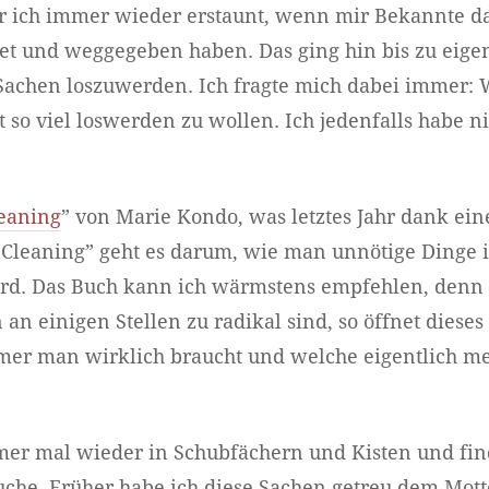
ar ich immer wieder erstaunt, wenn mir Bekannte da
tet und weggegeben haben. Das ging hin bis zu eige
Sachen loszuwerden. Ich fragte mich dabei immer: 
 so viel loswerden zu wollen. Ich jedenfalls habe ni
eaning
” von Marie Kondo, was letztes Jahr dank ei
Cleaning” geht es darum, wie man unnötige Dinge 
 wird. Das Buch kann ich wärmstens empfehlen, den
n einigen Stellen zu radikal sind, so öffnet dieses
ümer man wirklich braucht und welche eigentlich me
er mal wieder in Schubfächern und Kisten und fin
uche. Früher habe ich diese Sachen getreu dem Motto