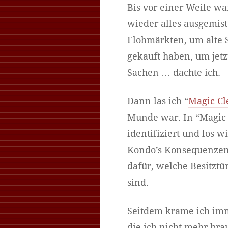
Bis vor einer Weile w
wieder alles ausgemis
Flohmärkten, um alte 
gekauft haben, um jetzt
Sachen … dachte ich.
Dann las ich “
Magic Cl
Munde war. In “Magic 
identifiziert und los
Kondo’s Konsequenzen a
dafür, welche Besitzt
sind.
Seitdem krame ich imm
die ich nicht mehr bra