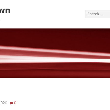
awn
a
2020
0