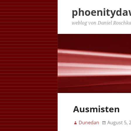
phoenityd
weblog von Daniel Roschk
Ausmisten
Dunedan
August 5, 