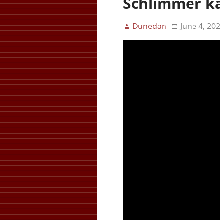
Schlimmer ka
Dunedan
June 4, 20