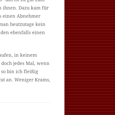
n ihnen. Dazu kam für
les einen Abnehmer
r man heutzutage kein
den ebenfalls einen
aufen, in keinem
h doch jedes Mal, wenn
o bin ich fleißig
gut an. Weniger Krams,